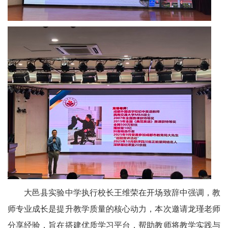
资
培
训
星
辰
文
学
教
学
大邑县实验中学执行校长王维荣在开场致辞中强调，教
教
师专业成长是提升教学质量的核心动力，本次邀请龙瑾老师
研
分享经验，旨在搭建优质学习平台，帮助教师将教学实践与