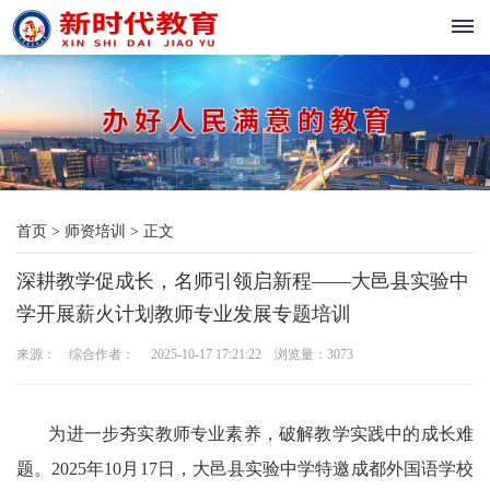
首
页
教
首页
>
师资培训
>
正文
育
深耕教学促成长，名师引领启新程——大邑县实验中
新
学开展薪火计划教师专业发展专题培训
闻
来源： 综合作者： 2025-10-17 17:21:22 浏览量：
3073
基
础
为进一步夯实教师专业素养，破解教学实践中的成长难
题。2025年10月17日，大邑县实验中学特邀成都外国语学校
教