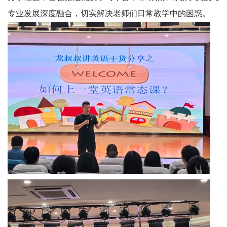
课
专业发展深度融合，切实解决老师们日常教学中的困惑。
堂
内
外
艺
体
美
劳
校
园