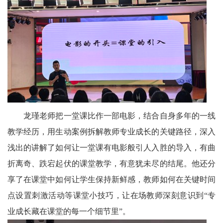
法
制
职
业
教
育
龙瑾老师把一堂课比作一部电影，结合自身多年的一线
名
教学经历，用生动案例拆解教师专业成长的关键路径，深入
师
浅出的讲解了如何让一堂课有电影般引人入胜的导入，有曲
折离奇、跌宕起伏的课堂教学，有意犹未尽的结尾。他还分
风
享了在课堂中如何让学生保持新鲜感，教师如何在关键时间
采
点设置刺激活动等课堂小技巧，让在场教师深刻意识到“专
业成长藏在课堂的每一个细节里”。